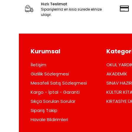
Hızlı Teslimat
Siparişleriniz en kısa sürede elinize
ulaşır.
Kurumsal
Kategori
İletişim
OKUL YARDI
Gizlilik Sözleşmesi
AKADEMİK
Mesafeli Satış Sözleşmesi
SINAV HAZIR
Kargo - İptal - Garanti
KÜLTÜR KİTA
Sıkça Sorulan Sorular
KIRTASİYE Ü
Sipariş Takip
Havale Bildirimleri