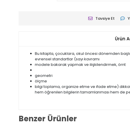
Tavsiye Et
Y
Ürün A
Bu kitapta, çocuklara, okul öncesi dönemden baş
evrensel standartlar (sayı kavramı
modele bakarak yapmak ve ilişkilendirmek, örnt
geometri
ölçme
bilgi toplama, organize etme ve ifade etme) dikkate
hem öğrenilen bilgilerin tamamlanması hem de peki
Benzer Ürünler