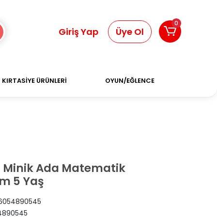
0
Giriş Yap
Üye Ol
KIRTASİYE ÜRÜNLERİ
OYUN/EĞLENCE
Minik Ada Matematik
a
im 5 Yaş
6054890545
4890545