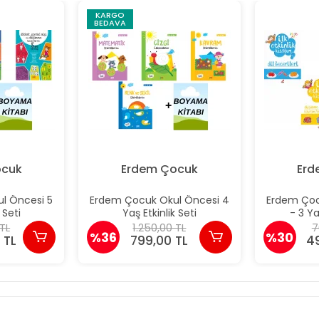
KARGO
BEDAVA
ocuk
Erdem Çocuk
Erd
l Öncesi 5
Erdem Çocuk Okul Öncesi 4
Erdem Çoc
 Seti
Yaş Etkinlik Seti
- 3 Ya
 TL
1.250,00 TL
7
%36
%30
 TL
799,00 TL
4