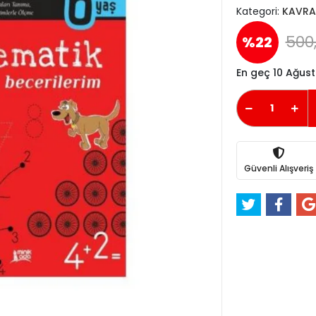
Kategori:
KAVRA
500
%22
En geç 10 Ağus
Güvenli Alışveriş