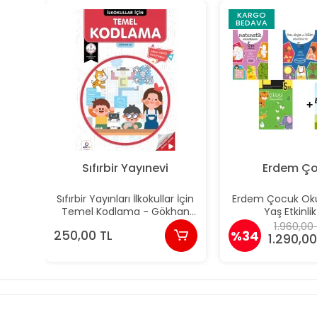
KARGO
BEDAVA
Sıfırbir Yayınevi
Erdem Ç
Sıfırbir Yayınları İlkokullar İçin
Erdem Çocuk Oku
Temel Kodlama - Gökhan
Yaş Etkinlik
Su
1.960,00
250,00 TL
%34
1.290,00