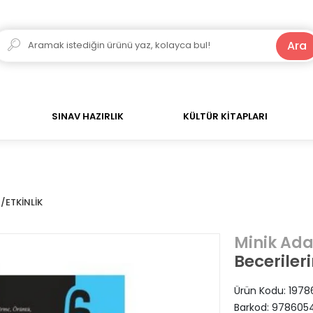
250 TL ve Üzeri Alışverişlerde Kargo Bedava!
Ara
SINAV HAZIRLIK
KÜLTÜR KİTAPLARI
ETKİNLİK
Minik Ad
Beceriler
Ürün Kodu:
1978
Barkod:
978605