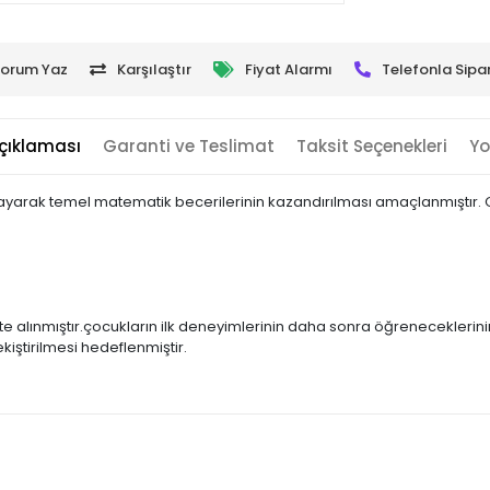
orum Yaz
Karşılaştır
Fiyat Alarmı
Telefonla Sipar
çıklaması
Garanti ve Teslimat
Taksit Seçenekleri
Yo
layarak temel matematik becerilerinin kazandırılması amaçlanmıştır
 alınmıştır.çocukların ilk deneyimlerinin daha sonra öğreneceklerinin 
ştirilmesi hedeflenmiştir.