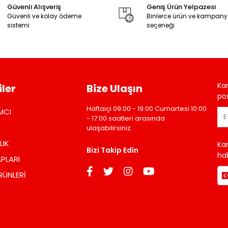
Güvenli Alışveriş
Geniş Ürün Yelpazesi
Güvenli ve kolay ödeme
Binlerce ürün ve kampan
sistemi
seçeneği
Ka
ler
Bize Ulaşın
pos
Haftaiçi 09:00 - 19:00 Cumartesi 10:00
MCI
- 17:00 saatleri arasında
ulaşabilirsiniz.
LIK
Ka
Bizi Takip Edin
hab
PLARI
RÜNLERİ