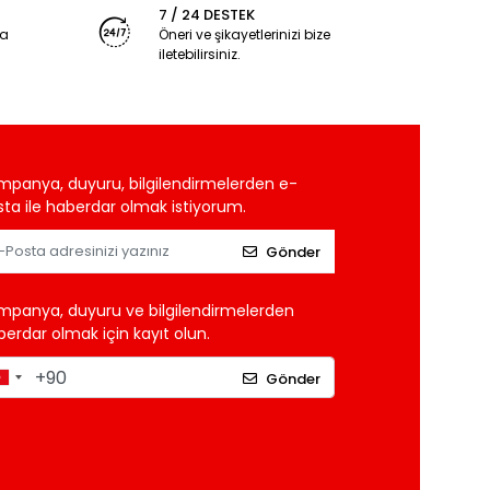
7 / 24 DESTEK
ya
Öneri ve şikayetlerinizi bize
iletebilirsiniz.
mpanya, duyuru, bilgilendirmelerden e-
ta ile haberdar olmak istiyorum.
Gönder
mpanya, duyuru ve bilgilendirmelerden
erdar olmak için kayıt olun.
Gönder