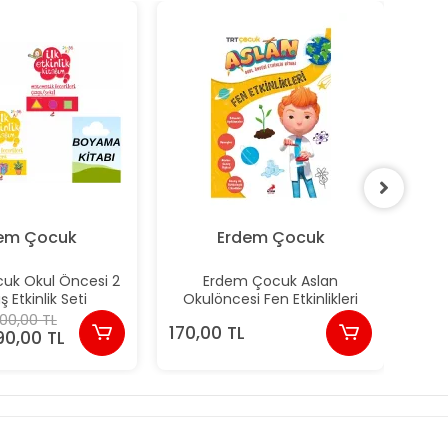
em Çocuk
Erdem Çocuk
uk Okul Öncesi 2
Erdem Çocuk Aslan
ş Etkinlik Seti
Okulöncesi Fen Etkinlikleri
00,00 TL
170,00 TL
170
90,00 TL