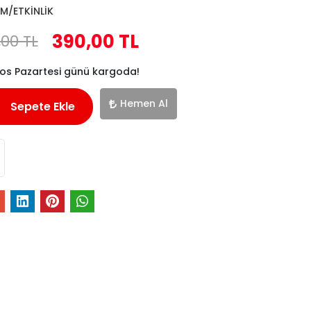
M/ETKİNLİK
390,00 TL
,00 TL
tos Pazartesi günü kargoda!
Hemen Al
Sepete Ekle