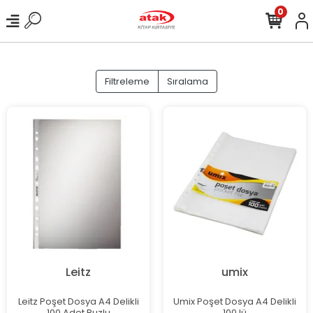
0
Filtreleme
Sıralama
Leitz
umix
Leitz Poşet Dosya A4 Delikli
Umix Poşet Dosya A4 Delikli
100 Adet Buzlu
100 lü