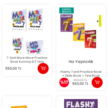
KARGO
BEDAVA
7. Sınıf More More Practice
Hız Yayıncılık
Book Kurmay ELT Yeni
550,00 TL
Flashy 7.sınıf Practice Book
+ Skills Book + Test Book
Yeni
800,00 TL
%17
663,00 TL