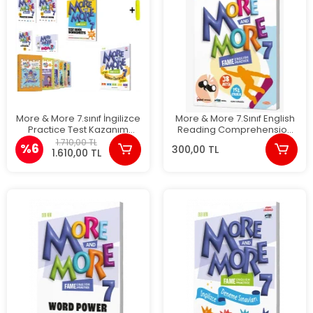
More & More 7.sınıf İngilizce
More & More 7.Sınıf English
Practice Test Kazanım
Reading Comprehension
Hikaye Seti
Skills
1.710,00 TL
%6
300,00 TL
1.610,00 TL