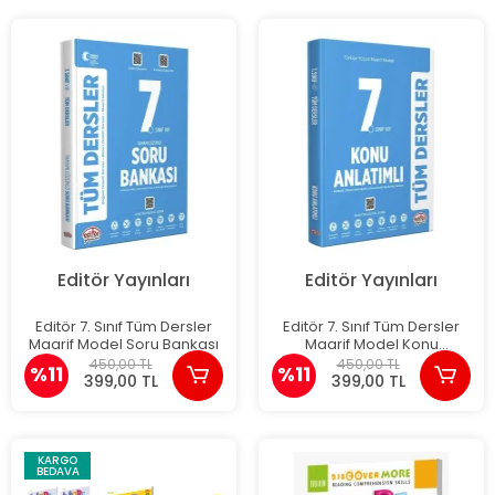
Editör Yayınları
Editör Yayınları
Editör 7. Sınıf Tüm Dersler
Editör 7. Sınıf Tüm Dersler
Maarif Model Soru Bankası
Maarif Model Konu
Anlatımlı
450,00 TL
450,00 TL
%11
%11
399,00 TL
399,00 TL
KARGO
BEDAVA