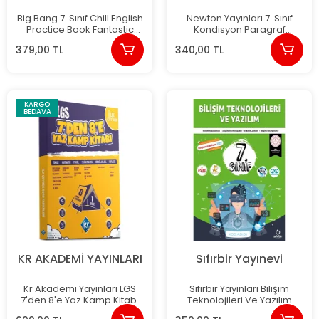
Big Bang 7. Sınıf Chill English
Newton Yayınları 7. Sınıf
Practice Book Fantastic
Kondisyon Paragraf
Four Quiz Book Ünite Afişleri
Denemeleri 30 Adet
379,00 TL
340,00 TL
KARGO
BEDAVA
KR AKADEMİ YAYINLARI
Sıfırbir Yayınevi
Kr Akademi Yayınları LGS
Sıfırbir Yayınları Bilişim
7'den 8'e Yaz Kamp Kitabı
Teknolojileri Ve Yazılım
(Tüm Dersler)
7.sınıf