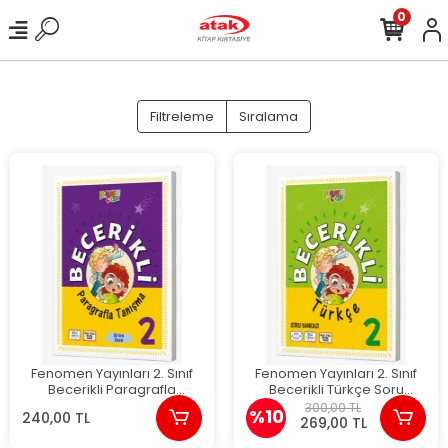
0
Filtreleme
Sıralama
Fenomen Yayınları 2. Sınıf
Fenomen Yayınları 2. Sınıf
Becerikli Paragrafla
Becerikli Türkçe Soru
Tanışma Soru Bankası
Bankası
300,00 TL
%10
240,00 TL
269,00 TL