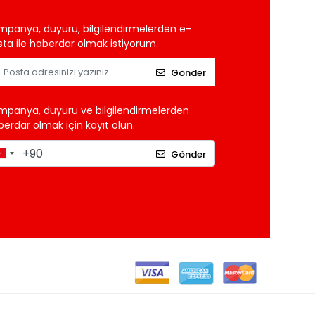
mpanya, duyuru, bilgilendirmelerden e-
ta ile haberdar olmak istiyorum.
Gönder
mpanya, duyuru ve bilgilendirmelerden
erdar olmak için kayıt olun.
Gönder