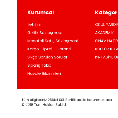
Kurumsal
Kategori
İletişim
OKUL YARDI
Gizlilik Sözleşmesi
AKADEMİK
Mesafeli Satış Sözleşmesi
SINAV HAZIR
Kargo - İptal - Garanti
KÜLTÜR KİTA
Sıkça Sorulan Sorular
KIRTASİYE Ü
Sipariş Takip
Havale Bildirimleri
Tüm bilgileriniz 256bit SSL Sertifikası ile korunmaktadır.
© 2019
Tüm Hakları Saklıdır