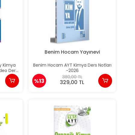
Benim Hocam Yayınevi
y Kimya
Benim Hocam AYT Kimya Ders Notları
ideo Ders
-2026
380,00 TL
%13
329,00 TL