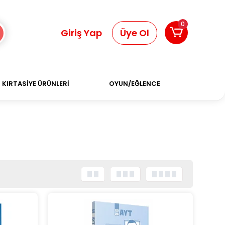
0
Giriş Yap
Üye Ol
KIRTASİYE ÜRÜNLERİ
OYUN/EĞLENCE