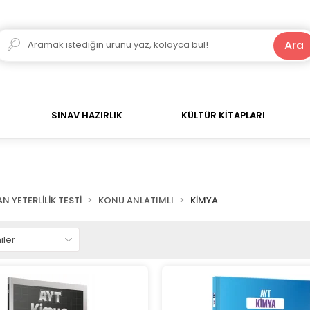
250 TL ve Üzeri Alışverişlerde Kargo Bedava!
Ara
SINAV HAZIRLIK
KÜLTÜR KİTAPLARI
N YETERLİLİK TESTİ
KONU ANLATIMLI
KİMYA