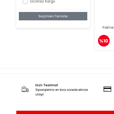
Ücretsiz Kargo
Seçimleri Temizle
Palme 
%10
Hızlı Teslimat
Siparişleriniz en kısa sürede elinize
ulaşır.