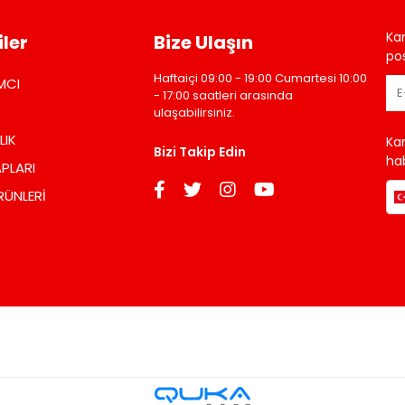
Ka
ler
Bize Ulaşın
pos
Haftaiçi 09:00 - 19:00 Cumartesi 10:00
MCI
- 17:00 saatleri arasında
ulaşabilirsiniz.
LIK
Ka
Bizi Takip Edin
hab
PLARI
RÜNLERİ