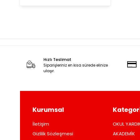
Hızlı Teslimat
Siparişleriniz en kısa sürede elinize
ulaşır.
Kurumsal
Kategori
İletişim
OKUL YARDI
Gizlilik Sözleşmesi
AKADEMİK