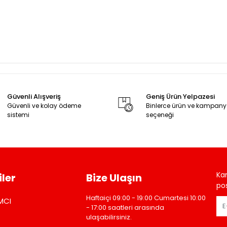
Güvenli Alışveriş
Geniş Ürün Yelpazesi
Güvenli ve kolay ödeme
Binlerce ürün ve kampan
sistemi
seçeneği
Ka
ler
Bize Ulaşın
pos
Haftaiçi 09:00 - 19:00 Cumartesi 10:00
MCI
- 17:00 saatleri arasında
ulaşabilirsiniz.