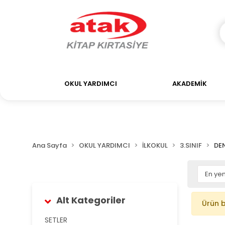
OKUL YARDIMCI
AKADEMİK
Ana Sayfa
OKUL YARDIMCI
İLKOKUL
3.SINIF
DE
Alt Kategoriler
Ürün 
SETLER