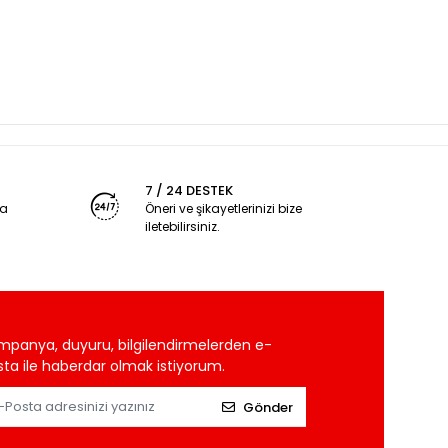
7 / 24 DESTEK
ya
Öneri ve şikayetlerinizi bize
iletebilirsiniz.
mpanya, duyuru, bilgilendirmelerden e-
ta ile haberdar olmak istiyorum.
Gönder