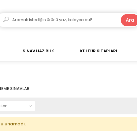
250 TL ve Üzeri Alışverişlerde Kargo Bedava!
Ara
SINAV HAZIRLIK
KÜLTÜR KİTAPLARI
NEME SINAVLARI
bulunamadı.