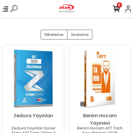
0
Filtreleme
Sıralama
Zeduva Yayınları
Benim Hocam
Yayınevi
Zeduva Yayınları Soner
Benim Hocam AYT Tarih
Ardıç AYT Tarih 1 Kitap 3
Soru Bankası 2026