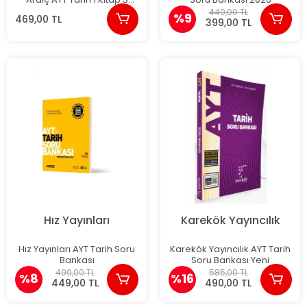
Kamp Soru Bankası
440,00 TL
%9
469,00 TL
399,00 TL
Hız Yayınları
Karekök Yayıncılık
Hız Yayınları AYT Tarih Soru
Karekök Yayıncılık AYT Tarih
Bankası
Soru Bankası Yeni
490,00 TL
585,00 TL
%8
%16
449,00 TL
490,00 TL