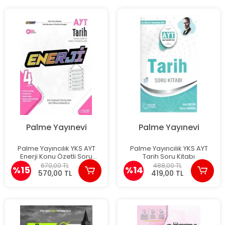
Palme Yayınevi
Palme Yayınevi
Palme Yayıncılık YKS AYT
Palme Yayıncılık YKS AYT
Enerji Konu Özetli Soru
Tarih Soru Kitabı
Fasikülleri
670,00 TL
488,00 TL
%15
%14
570,00 TL
419,00 TL