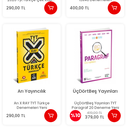
10'lu Branş Denemesi
290,00 TL
400,00 TL
Arı Yayıncılık
ÜçDörtBeş Yayınları
Arı X RAY TYT Türkçe
ÜçDörtBeş Yayınları TYT
Denemeleri Yeni
Paragraf 20 Deneme Yeni
419,00 TL
%10
290,00 TL
379,00 TL