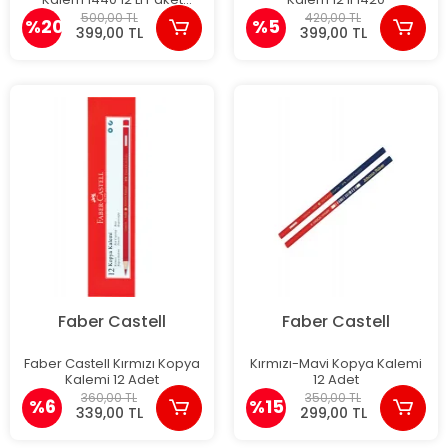
(1131440000)
500,00 TL
420,00 TL
%20
%5
399,00 TL
399,00 TL
Faber Castell
Faber Castell
Faber Castell Kırmızı Kopya
Kırmızı-Mavi Kopya Kalemi
Kalemi 12 Adet
12 Adet
360,00 TL
350,00 TL
%6
%15
339,00 TL
299,00 TL