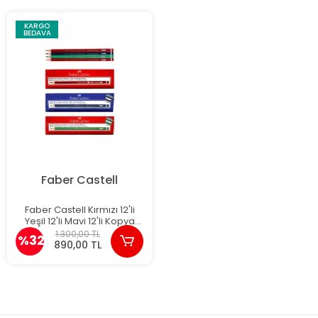
KARGO
BEDAVA
Faber Castell
Faber Castell Kırmızı 12'li
Yeşil 12'li Mavi 12'li Kopya
Kalemi Seti
1.300,00 TL
%32
890,00 TL