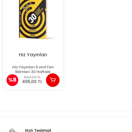
Hız Yayınları
Hız Yayınları 6.sınıf Fen
Bilimleri 30 Haftalık
Deneme Yeni
540,00 TL
%8
495,00 TL
Hızlı Teslimat