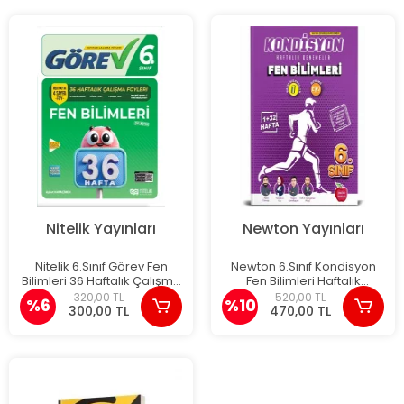
Nitelik Yayınları
Newton Yayınları
Nitelik 6.Sınıf Görev Fen
Newton 6.Sınıf Kondisyon
Bilimleri 36 Haftalık Çalışma
Fen Bilimleri Haftalık
Föyleri
Kazanım Denemeleri 33
320,00 TL
520,00 TL
%6
%10
Hafta
300,00 TL
470,00 TL