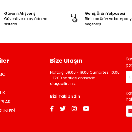
Güvenli Alışveriş
Geniş Ürün Yelpazesi
Güvenli ve kolay ödeme
Binlerce ürün ve kampan
sistemi
seçeneği
Ka
ler
Bize Ulaşın
pos
Haftaiçi 09:00 - 19:00 Cumartesi 10:00
MCI
- 17:00 saatleri arasında
ulaşabilirsiniz.
LIK
Ka
Bizi Takip Edin
hab
PLARI
RÜNLERİ