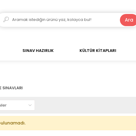
250 TL ve Üzeri Alışverişlerde Kargo Bedava!
Ara
SINAV HAZIRLIK
KÜLTÜR KİTAPLARI
 SINAVLARI
bulunamadı.