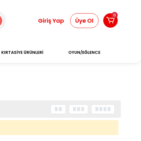
0
Giriş Yap
Üye Ol
KIRTASİYE ÜRÜNLERİ
OYUN/EĞLENCE