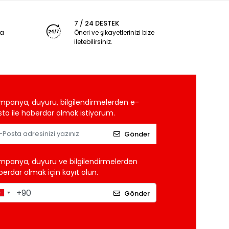
7 / 24 DESTEK
ya
Öneri ve şikayetlerinizi bize
iletebilirsiniz.
mpanya, duyuru, bilgilendirmelerden e-
ta ile haberdar olmak istiyorum.
Gönder
mpanya, duyuru ve bilgilendirmelerden
erdar olmak için kayıt olun.
Gönder