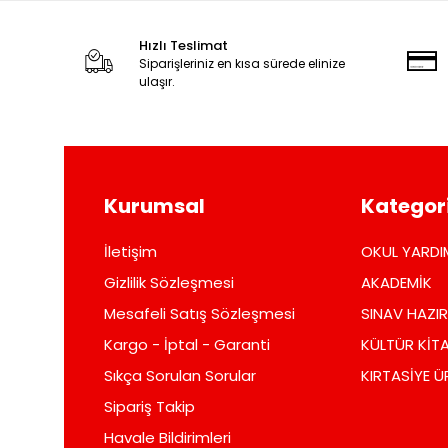
Hızlı Teslimat
Siparişleriniz en kısa sürede elinize
ulaşır.
Kurumsal
Kategori
İletişim
OKUL YARDI
Gizlilik Sözleşmesi
AKADEMİK
Mesafeli Satış Sözleşmesi
SINAV HAZIR
Kargo - İptal - Garanti
KÜLTÜR KİTA
Sıkça Sorulan Sorular
KIRTASİYE Ü
Sipariş Takip
Havale Bildirimleri