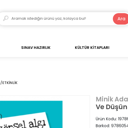
250 TL ve Üzeri Alışverişlerde Kargo Bedava!
Ara
SINAV HAZIRLIK
KÜLTÜR KİTAPLARI
ETKİNLİK
Minik Ad
Ve Düşün
Ürün Kodu:
1978
Barkod:
9786054