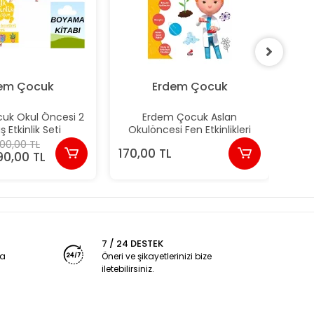
em Çocuk
Erdem Çocuk
uk Okul Öncesi 2
Erdem Çocuk Aslan
ş Etkinlik Seti
Okulöncesi Fen Etkinlikleri
00,00 TL
170,00 TL
170
90,00 TL
7 / 24 DESTEK
ya
Öneri ve şikayetlerinizi bize
iletebilirsiniz.