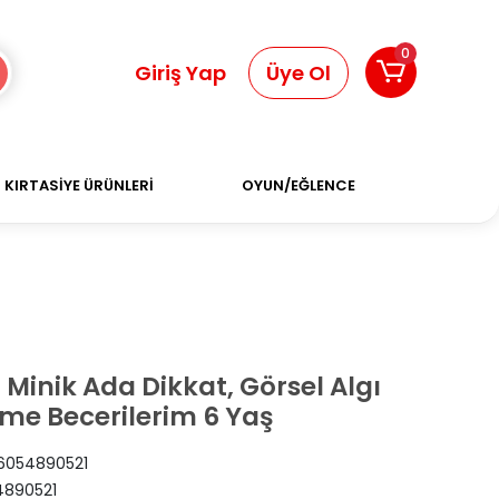
0
Giriş Yap
Üye Ol
KIRTASİYE ÜRÜNLERİ
OYUN/EĞLENCE
Minik Ada Dikkat, Görsel Algı
a
me Becerilerim 6 Yaş
6054890521
890521