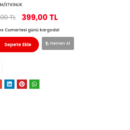
M/ETKİNLİK
399,00 TL
,00 TL
os Cumartesi günü kargoda!
Hemen Al
Sepete Ekle