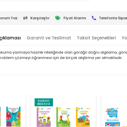
orum Yaz
Karşılaştır
Fiyat Alarmı
Telefonla Sipar
çıklaması
Garanti ve Teslimat
Taksit Seçenekleri
Yo
, okuma yazmaya hazırlık niteliğinde olan gördğn doğru algılama, görse
problem çözmeyi öğrenmesi için de birçok alıştırma yer almaktadır.
KARGO
BEDAVA