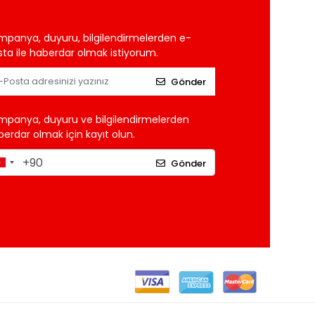
mpanya, duyuru, bilgilendirmelerden e-
ta ile haberdar olmak istiyorum.
Gönder
mpanya, duyuru ve bilgilendirmelerden
erdar olmak için kayıt olun.
Gönder