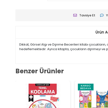
Tavsiye Et
Y
Ürün A
Dikkat, Görsel Algı ve Dşnme Becerileri kitabı çocukların
hedeflemektedir. Ayrıca kitapta, çocukların dşnmeyi ve 
Benzer Ürünler
KARGO
BEDAVA