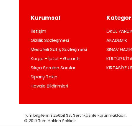
Kurumsal
Kategori
İletişim
OKUL YARDI
Gizlilik Sözleşmesi
AKADEMİK
Mesafeli Satış Sözleşmesi
SINAV HAZIR
Kargo - İptal - Garanti
KÜLTÜR KİTA
Sıkça Sorulan Sorular
KIRTASİYE Ü
Sipariş Takip
Havale Bildirimleri
Tüm bilgileriniz 256bit SSL Sertifikası ile korunmaktadır.
© 2019
Tüm Hakları Saklıdır