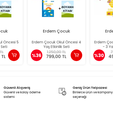
ocuk
Erdem Çocuk
Erd
l Öncesi 5
Erdem Çocuk Okul Öncesi 4
Erdem Çoc
 Seti
Yaş Etkinlik Seti
- 3 Ya
 TL
1.250,00 TL
7
%36
%30
 TL
799,00 TL
4
Güvenli Alışveriş
Geniş Ürün Yelpazesi
Güvenli ve kolay ödeme
Binlerce ürün ve kampan
sistemi
seçeneği