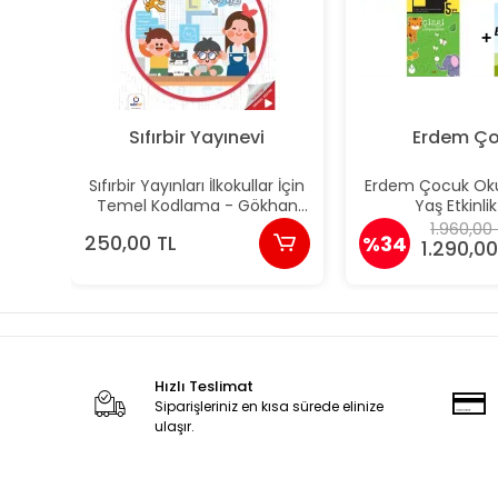
Sıfırbir Yayınevi
Erdem Ç
Sıfırbir Yayınları İlkokullar İçin
Erdem Çocuk Oku
Temel Kodlama - Gökhan
Yaş Etkinlik
Su
1.960,00
250,00 TL
%34
1.290,00
Hızlı Teslimat
Siparişleriniz en kısa sürede elinize
ulaşır.