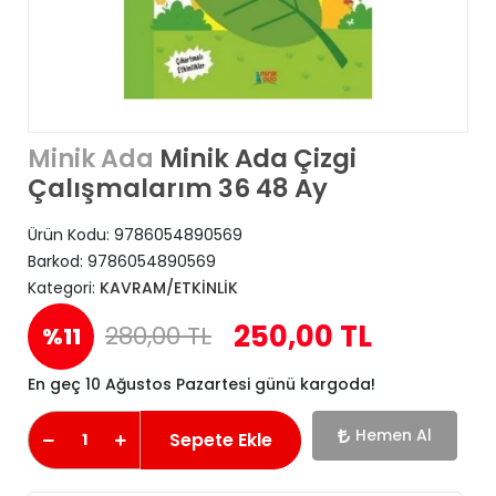
Minik Ada Çizgi
Minik Ada
Çalışmalarım 36 48 Ay
Ürün Kodu:
9786054890569
Barkod:
9786054890569
Kategori:
KAVRAM/ETKİNLİK
250,00 TL
280,00 TL
%11
En geç 10 Ağustos Pazartesi günü kargoda!
Hemen Al
Sepete Ekle