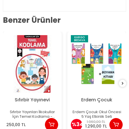
Benzer Ürünler
KARGO
BEDAVA
Sıfırbir Yayınevi
Erdem Çocuk
Sıfırbir Yayınları İlkokullar
Erdem Çocuk Okul Öncesi
İçin Temel Kodlama -
5 Yaş Etkinlik Seti
Gökhan Su
1.960,00 TL
%34
250,00 TL
1.290,00 TL