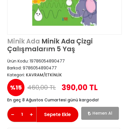
Minik Ada Çizgi
Minik Ada
Çalışmalarım 5 Yaş
Ürün Kodu:
19786054890477
Barkod:
9786054890477
Kategori:
KAVRAM/ETKİNLİK
390,00 TL
460,00 TL
%15
En geç 8 Ağustos Cumartesi günü kargoda!
Hemen Al
Sepete Ekle