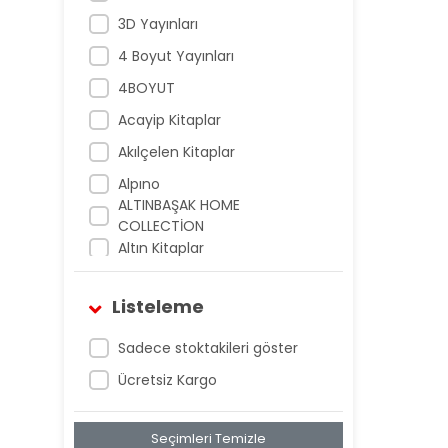
3D Yayınları
4 Boyut Yayınları
4BOYUT
Acayip Kitaplar
Akılçelen Kitaplar
Alpıno
ALTINBAŞAK HOME
COLLECTİON
Altın Kitaplar
Antrenman Yayıncılık
Listeleme
Antrenman Yayınları
Arı Yayıncılık
Sadece stoktakileri göster
Armada Yayınları
Ücretsiz Kargo
Artıbir Yayıncılık
Seçimleri Temizle
Artıbir Yayınları