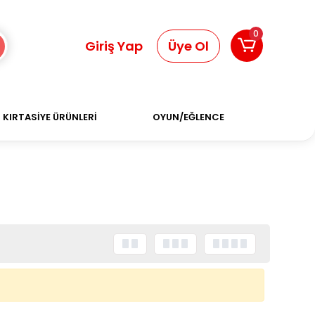
0
Giriş Yap
Üye Ol
KIRTASİYE ÜRÜNLERİ
OYUN/EĞLENCE