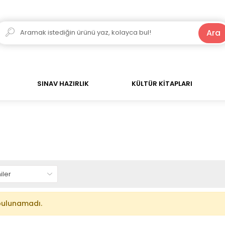
250 TL ve Üzeri Alışverişlerde Kargo Bedava!
Ara
SINAV HAZIRLIK
KÜLTÜR KİTAPLARI
bulunamadı.