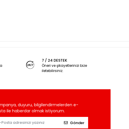
7 / 24 DESTEK
ya
Öneri ve şikayetlerinizi bize
iletebilirsiniz.
mpanya, duyuru, bilgilendirmelerden e-
ta ile haberdar olmak istiyorum.
Gönder