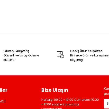
Güvenli Alışveriş
Geniş Ürün Yelpazesi
Güvenli ve kolay ödeme
Binlerce ürün ve kampan
sistemi
seçeneği
Ka
ler
Bize Ulaşın
pos
Haftaiçi 09:00 - 19:00 Cumartesi 10:00
MCI
- 17:00 saatleri arasında
ulaşabilirsiniz.