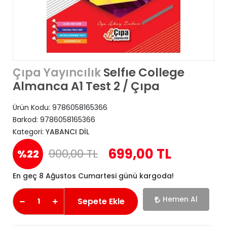
Selfıe College
Çıpa Yayıncılık
Almanca A1 Test 2 / Çıpa
Ürün Kodu:
9786058165366
Barkod:
9786058165366
Kategori:
YABANCI DİL
699,00 TL
900,00 TL
%22
En geç 8 Ağustos Cumartesi günü kargoda!
Hemen Al
Sepete Ekle