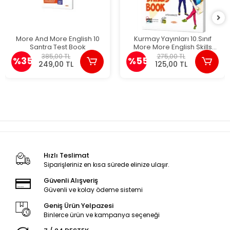
More And More English 10
Kurmay Yayınları 10.Sınıf
Santra Test Book
More More English Skills
Book
385,00 TL
275,00 TL
%35
%55
249,00 TL
125,00 TL
Hızlı Teslimat
Siparişleriniz en kısa sürede elinize ulaşır.
Güvenli Alışveriş
Güvenli ve kolay ödeme sistemi
Geniş Ürün Yelpazesi
Binlerce ürün ve kampanya seçeneği