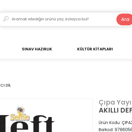
250 TL ve Üzeri Alışverişlerde Kargo Bedava!
Ara
SINAV HAZIRLIK
KÜLTÜR KİTAPLARI
CI DİL
Çıpa Yayı
AKILLI DE
Ürün Kodu:
ÇIPA
Barkod:
9786058