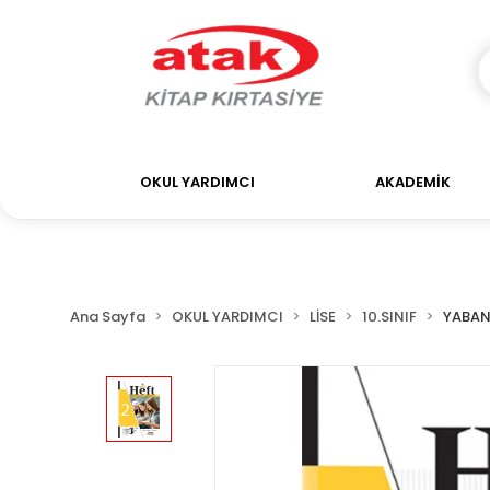
OKUL YARDIMCI
AKADEMİK
Ana Sayfa
OKUL YARDIMCI
LİSE
10.SINIF
YABAN