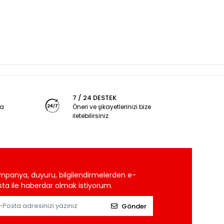
7 / 24 DESTEK
ya
Öneri ve şikayetlerinizi bize
iletebilirsiniz.
mpanya, duyuru, bilgilendirmelerden e-
ta ile haberdar olmak istiyorum.
Gönder