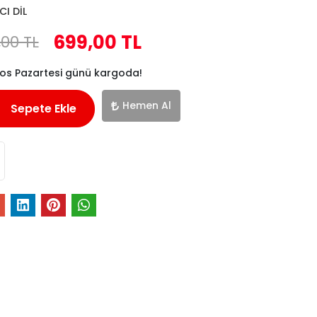
I DİL
699,00 TL
,00 TL
tos Pazartesi günü kargoda!
Hemen Al
Sepete Ekle