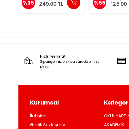
%35
%55
249,00 TL
125,00 
Hızlı Teslimat
Siparişleriniz en kısa sürede elinize
ulaşır.
Kurumsal
Kategori
İletişim
OKUL YARDI
Gizlilik Sözleşmesi
AKADEMİK