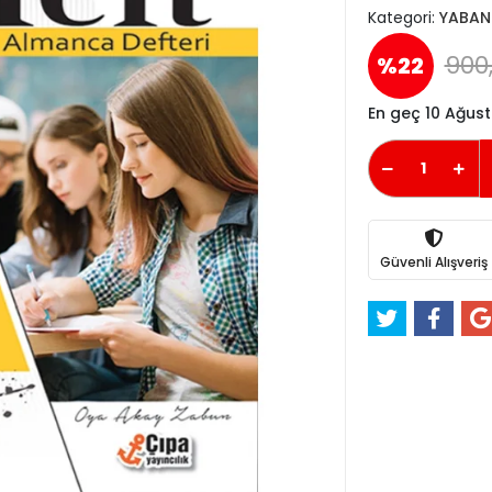
Kategori:
YABANC
900
%22
En geç 10 Ağus
Güvenli Alışveriş