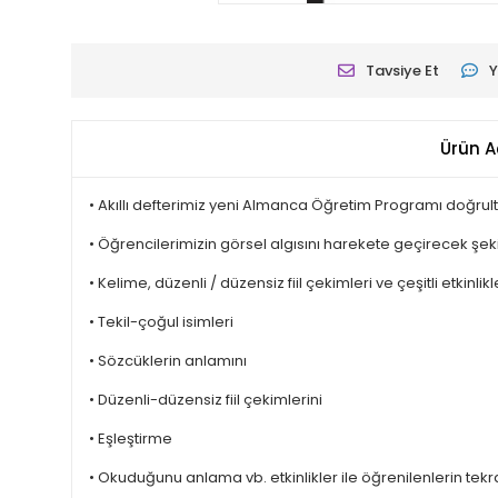
Tavsiye Et
Y
Ürün A
• Akıllı defterimiz yeni Almanca Öğretim Programı doğrul
• Öğrencilerimizin görsel algısını harekete geçirecek şek
• Kelime, düzenli / düzensiz fiil çekimleri ve çeşitli etkinlik
• Tekil-çoğul isimleri
• Sözcüklerin anlamını
• Düzenli-düzensiz fiil çekimlerini
• Eşleştirme
• Okuduğunu anlama vb. etkinlikler ile öğrenilenlerin tekr