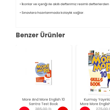
• İkonlar ve içeriği ile akıllı defterimiz resimli defterlerde
• Sınavlara hazırlanmada kolaylık sağlar.
Benzer Ürünler
More And More English 10
Kurmay Yayınları
Santra Test Book
More More English
385,00 TL
275,00 