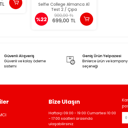
TL
Selfıe College Almanca A1
Test 2 / Çıpa
900,00 TL
%22
699,00 TL
Güvenli Alışveriş
Geniş Ürün Yelpazesi
Güvenli ve kolay ödeme
Binlerce ürün ve kampan
sistemi
seçeneği
Ka
ler
Bize Ulaşın
pos
Haftaiçi 09:00 - 19:00 Cumartesi 10:00
MCI
- 17:00 saatleri arasında
ulaşabilirsiniz.