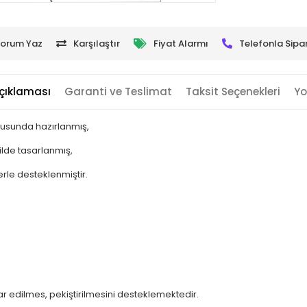
orum Yaz
Karşılaştır
Fiyat Alarmı
Telefonla Sipar
çıklaması
Garanti ve Teslimat
Taksit Seçenekleri
Yo
tusunda hazırlanmış,
ilde tasarlanmış,
lerle desteklenmiştir.
ar edilmes, pekiştirilmesini desteklemektedir.