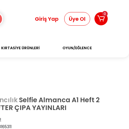
0
Giriş Yap
Üye Ol
KIRTASİYE ÜRÜNLERİ
OYUN/EĞLENCE
Selfie Almanca A1 Heft 2
ncılık
FTER ÇIPA YAYINLARI
2
165311