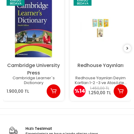
KARGO
KARGO
BEDAVA
BEDAVA
Cambridge University
Redhouse Yayınları
Press
Cambridge Learner`s
Redhouse Yayınları Deyim
Dictionary
Kartları 1-2 -3 ve Atasözleri
Kartları
1.450,00 TL
%14
1.900,00 TL
1.250,00 TL
Hızlı Teslimat
Siparişleriniz en kısa sürede elinize ulaşır.