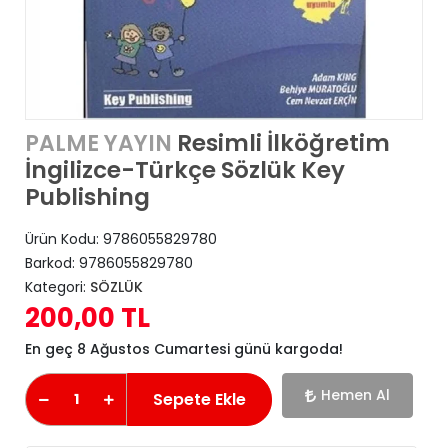
Resimli İlköğretim
PALME YAYIN
İngilizce-Türkçe Sözlük Key
Publishing
Ürün Kodu:
9786055829780
Barkod:
9786055829780
Kategori:
SÖZLÜK
200,00 TL
En geç 8 Ağustos Cumartesi günü kargoda!
Hemen Al
Sepete Ekle