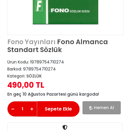
Fono Almanca
Fono Yayınları
Standart Sözlük
Ürün Kodu:
19789754710274
Barkod:
9789754710274
Kategori:
SÖZLÜK
490,00 TL
En geç 10 Ağustos Pazartesi günü kargoda!
Hemen Al
Sepete Ekle