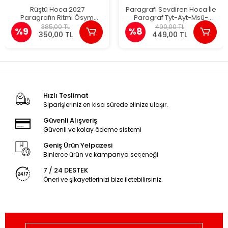
Rüştü Hoca 2027
Paragrafı Sevdiren Hoca İle
Paragrafın Ritmi Ösym
Paragraf Tyt-Ayt-Msü-
Sınavlarına Hazırlık
Kpss-Ales-Dgs Hamza
385,00 TL
490,00 TL
%9
%8
Kaya
350,00 TL
449,00 TL
Hızlı Teslimat
Siparişleriniz en kısa sürede elinize ulaşır.
Güvenli Alışveriş
Güvenli ve kolay ödeme sistemi
Geniş Ürün Yelpazesi
Binlerce ürün ve kampanya seçeneği
7 / 24 DESTEK
Öneri ve şikayetlerinizi bize iletebilirsiniz.