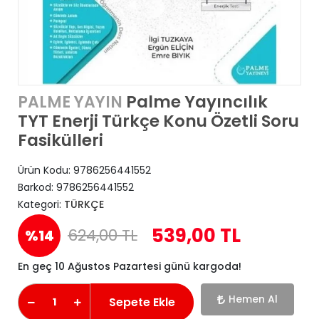
Palme Yayıncılık
PALME YAYIN
TYT Enerji Türkçe Konu Özetli Soru
Fasikülleri
Ürün Kodu:
9786256441552
Barkod:
9786256441552
Kategori:
TÜRKÇE
539,00 TL
624,00 TL
%14
En geç 10 Ağustos Pazartesi günü kargoda!
Hemen Al
Sepete Ekle