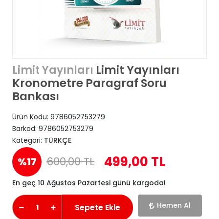
Limit Yayınları
Limit Yayınları
Kronometre Paragraf Soru
Bankası
Ürün Kodu:
9786052753279
Barkod:
9786052753279
Kategori:
TÜRKÇE
499,00 TL
600,00 TL
%17
En geç 10 Ağustos Pazartesi günü kargoda!
Hemen Al
Sepete Ekle