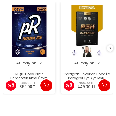
Arı Yayıncılık
Arı Yayıncılık
Rüştü Hoca 2027
Paragrafı Sevdiren Hoca İle
Paragrafın Ritmi Ösym
Paragraf Tyt-Ayt-Msü-
Sınavlarına Hazırlık
Kpss-Ales-Dgs Hamza
385,00 TL
490,00 TL
%9
%8
Kaya
350,00 TL
449,00 TL