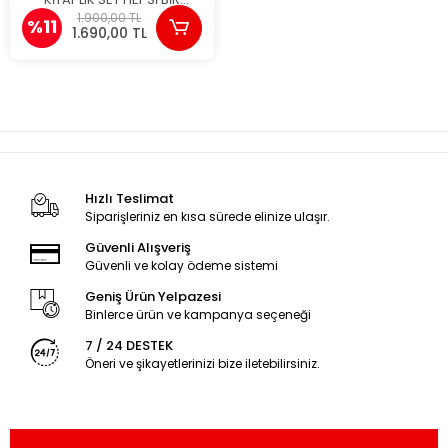
ARADA
1.900,00 TL
%11
1.690,00 TL
Hızlı Teslimat
Siparişleriniz en kısa sürede elinize ulaşır.
Güvenli Alışveriş
Güvenli ve kolay ödeme sistemi
Geniş Ürün Yelpazesi
Binlerce ürün ve kampanya seçeneği
7 / 24 DESTEK
Öneri ve şikayetlerinizi bize iletebilirsiniz.