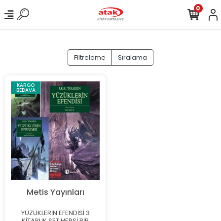
0
Filtreleme
Sıralama
KARGO
BEDAVA
Metis Yayınları
YÜZÜKLERİN EFENDİSİ 3
KİTAPLIK SET HEPSİ BİR