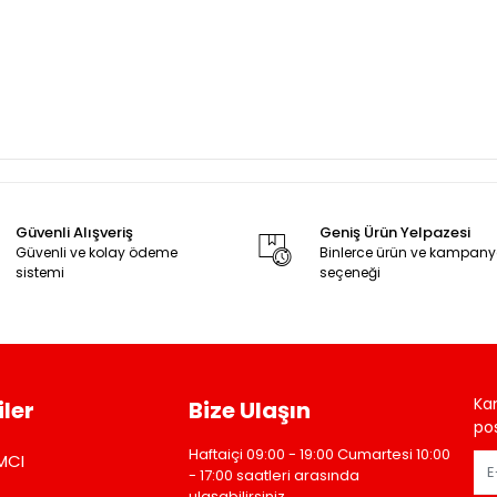
Güvenli Alışveriş
Geniş Ürün Yelpazesi
Güvenli ve kolay ödeme
Binlerce ürün ve kampan
sistemi
seçeneği
Ka
ler
Bize Ulaşın
pos
Haftaiçi 09:00 - 19:00 Cumartesi 10:00
MCI
- 17:00 saatleri arasında
ulaşabilirsiniz.