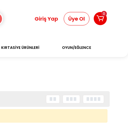
0
Giriş Yap
Üye Ol
KIRTASİYE ÜRÜNLERİ
OYUN/EĞLENCE