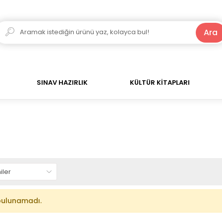
250 TL ve Üzeri Alışverişlerde Kargo Bedava!
Ara
SINAV HAZIRLIK
KÜLTÜR KİTAPLARI
bulunamadı.