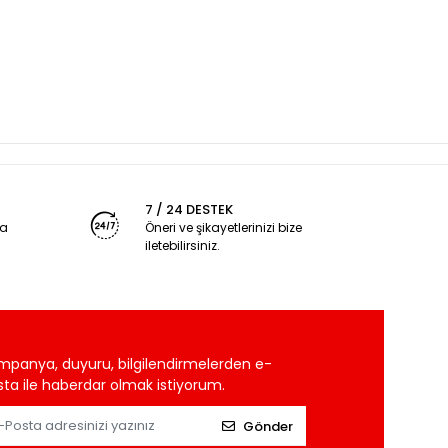
7 / 24 DESTEK
ya
Öneri ve şikayetlerinizi bize
iletebilirsiniz.
mpanya, duyuru, bilgilendirmelerden e-
ta ile haberdar olmak istiyorum.
Gönder