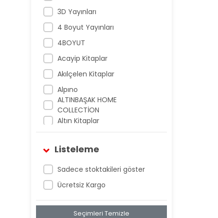
3D Yayınları
4 Boyut Yayınları
4BOYUT
Acayip Kitaplar
Akılçelen Kitaplar
Alpıno
ALTINBAŞAK HOME
COLLECTİON
Altın Kitaplar
Antrenman Yayıncılık
Listeleme
Antrenman Yayınları
Arı Yayıncılık
Sadece stoktakileri göster
Armada Yayınları
Ücretsiz Kargo
Artıbir Yayıncılık
Seçimleri Temizle
Artıbir Yayınları