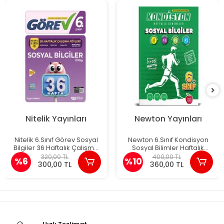
Nitelik Yayınları
Newton Yayınları
Nitelik 6.Sınıf Görev Sosyal
Newton 6.Sınıf Kondisyon
Bilgiler 36 Haftalık Çalışma
Sosyal Bilimler Haftalık
Föyleri
Kazanım Denemeleri 36
320,00 TL
400,00 TL
%6
%10
Hafta
300,00 TL
360,00 TL