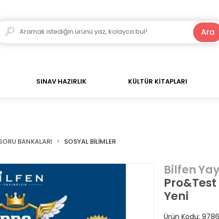
250 TL ve Üzeri Alışverişlerde Kargo Bedava!
Ara
SINAV HAZIRLIK
KÜLTÜR KİTAPLARI
SORU BANKALARI
SOSYAL BİLİMLER
Bilfen Yay
Pro&Test 
Yeni
Ürün Kodu:
9786