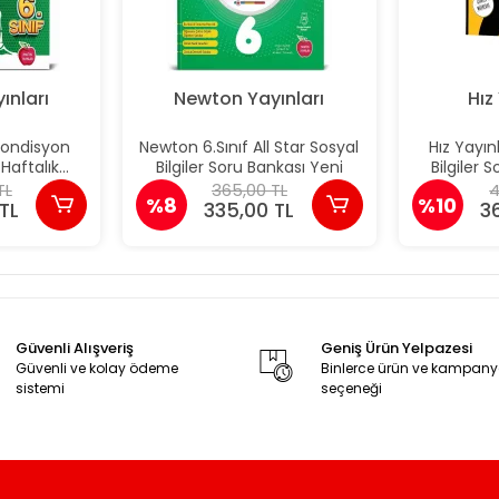
ınları
Newton Yayınları
Hız
Kondisyon
Newton 6.Sınıf All Star Sosyal
Hız Yayınl
 Haftalık
Bilgiler Soru Bankası Yeni
Bilgiler 
eleri 36
TL
365,00 TL
4
%8
%10
TL
335,00 TL
3
Güvenli Alışveriş
Geniş Ürün Yelpazesi
Güvenli ve kolay ödeme
Binlerce ürün ve kampan
sistemi
seçeneği