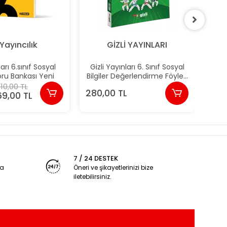
 Yayıncılık
GİZLİ YAYINLARI
arı 6.sınıf Sosyal
Gizli Yayınları 6. Sınıf Sosyal
Giz
Soru Bankası Yeni
Bilgiler Değerlendirme Föyleri
Gizli Kuşak Serisi Yeni
10,00 TL
280,00 TL
410
69,00 TL
7 / 24 DESTEK
ya
Öneri ve şikayetlerinizi bize
iletebilirsiniz.