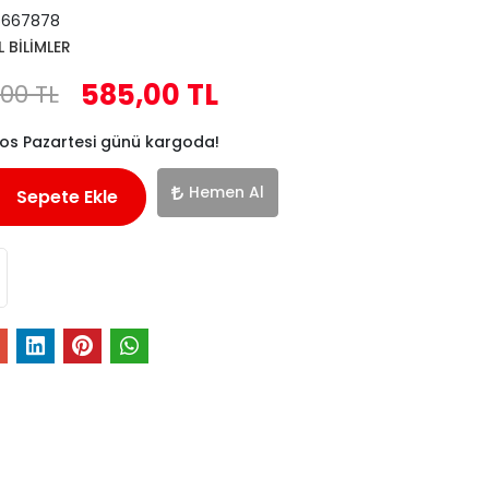
5667878
 BİLİMLER
585,00 TL
00 TL
tos Pazartesi günü kargoda!
Hemen Al
Sepete Ekle