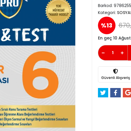
Barkod:
978625
Kategori:
SOSYAL
670,
%13
En geç 10 Ağus
Güvenli Alışveriş