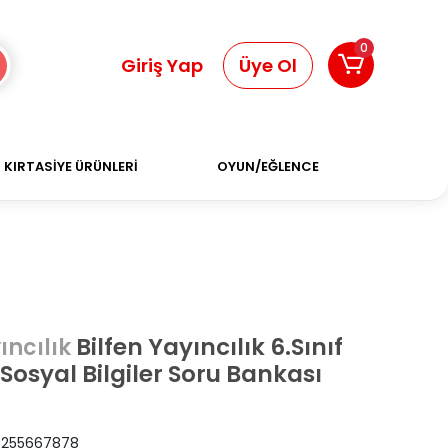
0
Giriş Yap
Üye Ol
KIRTASİYE ÜRÜNLERİ
OYUN/EĞLENCE
Bilfen Yayıncılık 6.Sınıf
ıncılık
Sosyal Bilgiler Soru Bankası
255667878