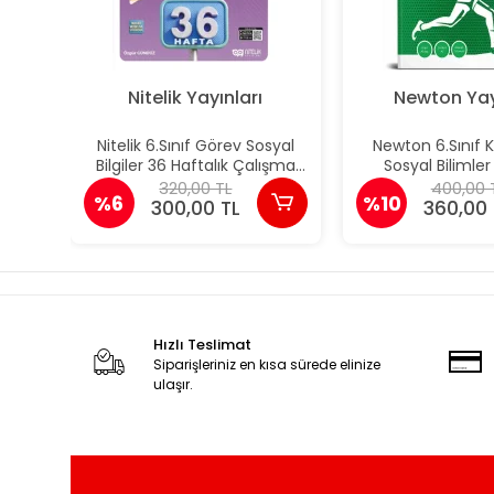
Nitelik Yayınları
Newton Yay
Nitelik 6.Sınıf Görev Sosyal
Newton 6.Sınıf 
Bilgiler 36 Haftalık Çalışma
Sosyal Bilimler
Föyleri
Kazanım Denem
320,00 TL
400,00 
%6
%10
Hafta
300,00 TL
360,00 
Hızlı Teslimat
Siparişleriniz en kısa sürede elinize
ulaşır.