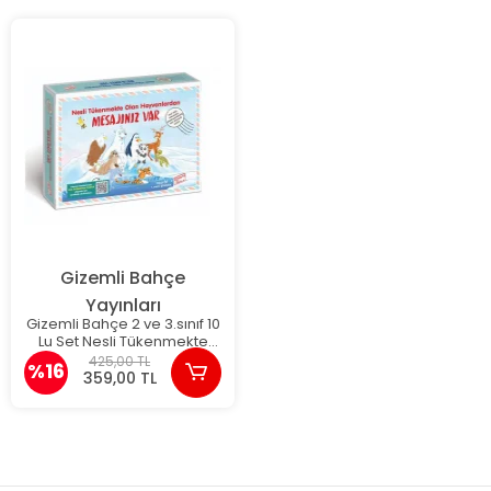
Gizemli Bahçe
Yayınları
Gizemli Bahçe 2 ve 3.sınıf 10
Lu Set Nesli Tükenmekte
Olan Hayvanlardan
425,00 TL
%16
Mesajınız var
359,00 TL