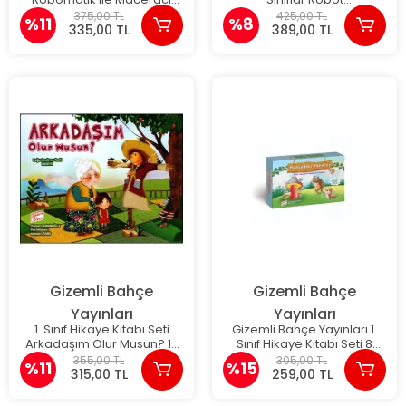
Sayılar 10 Kitap - Handan
Arkadaşım10lu Hikaye Seti
375,00 TL
425,00 TL
%11
%8
Kötüğ
Poster Hediyeli
335,00 TL
389,00 TL
Gizemli Bahçe
Gizemli Bahçe
Yayınları
Yayınları
1. Sınıf Hikaye Kitabı Seti
Gizemli Bahçe Yayınları 1.
Arkadaşım Olur Musun? 10
Sınıf Hikaye Kitabı Seti 8
Kitap Gizemli Bahçe
Kitap Bahçedeki Minikler
355,00 TL
305,00 TL
%11
%15
315,00 TL
259,00 TL