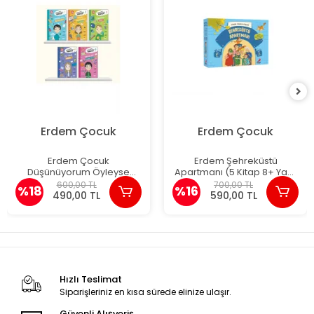
Erdem Çocuk
Erdem Çocuk
Erdem Çocuk
Erdem Şehreküstü
Düşünüyorum Öyleyse
Apartmanı (5 Kitap 8+ Yaş)
Hindiyim (5 Kitap 8+ Yaş)
Figen Yaman Coşar
600,00 TL
700,00 TL
%18
%16
490,00 TL
590,00 TL
Hızlı Teslimat
Siparişleriniz en kısa sürede elinize ulaşır.
Güvenli Alışveriş