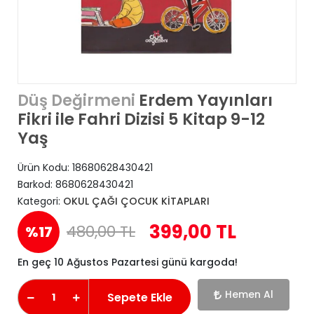
Erdem Yayınları
Düş Değirmeni
Fikri ile Fahri Dizisi 5 Kitap 9-12
Yaş
Ürün Kodu:
18680628430421
Barkod:
8680628430421
Kategori:
OKUL ÇAĞI ÇOCUK KİTAPLARI
399,00 TL
480,00 TL
%17
En geç 10 Ağustos Pazartesi günü kargoda!
Hemen Al
Sepete Ekle