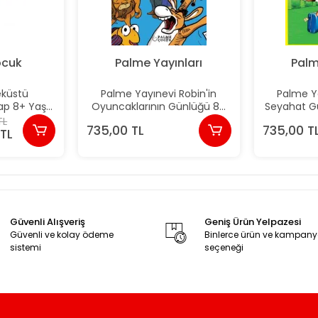
ocuk
Palme Yayınları
Palm
eküstü
Palme Yayınevi Robin'in
Palme Ya
ap 8+ Yaş)
Oyuncaklarının Günlüğü 8+
Seyahat G
 Coşar
Yaş (10 Kitap)
TL
735,00 TL
735,00 T
TL
Güvenli Alışveriş
Geniş Ürün Yelpazesi
Güvenli ve kolay ödeme
Binlerce ürün ve kampan
sistemi
seçeneği