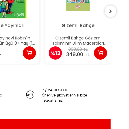
e Yayınları
Gizemli Bahçe
yınevi Robin'in
Gizemli Bahçe Gözlem
Pal
ünlüğü 8+ Yaş (10
Takımının Bilim Maceraları
S
Kitap)
(64 Sayfa'lık)
399,00 TL
L
%13
%1
349,00 TL
7 / 24 DESTEK
ya
Öneri ve şikayetlerinizi bize
iletebilirsiniz.