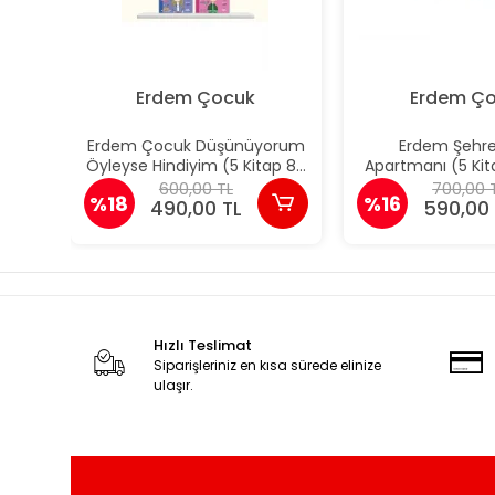
Erdem Çocuk
Erdem Ç
Erdem Çocuk Düşünüyorum
Erdem Şehr
Öyleyse Hindiyim (5 Kitap 8+
Apartmanı (5 Kit
Yaş)
Figen Yaman
600,00 TL
700,00 
%18
%16
490,00 TL
590,00 
Hızlı Teslimat
Siparişleriniz en kısa sürede elinize
ulaşır.