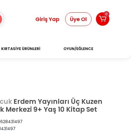
0
Giriş Yap
Üye Ol
KIRTASİYE ÜRÜNLERİ
OYUN/EĞLENCE
Erdem Yayınları Üç Kuzen
cuk
ik Merkezi 9+ Yaş 10 Kitap Set
628431497
8431497