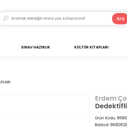
250 TL ve Üzeri Alışverişlerde Kargo Bedava!
Ara
SINAV HAZIRLIK
KÜLTÜR KİTAPLARI
PLARI
Erdem Ço
Dedektifl
Ürün Kodu:
8680
Barkod:
868062