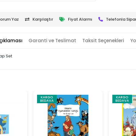
orum Yaz
Karşılaştır
Fiyat Alarmı
Telefonla Sipar
çıklaması
Garanti ve Teslimat
Taksit Seçenekleri
Yo
tap Set
KARGO
KARGO
BEDAVA
BEDAVA