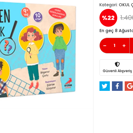
Kategori:
OKUL 
1.40
%22
En geç 8 Ağust
Güvenli Alışveriş