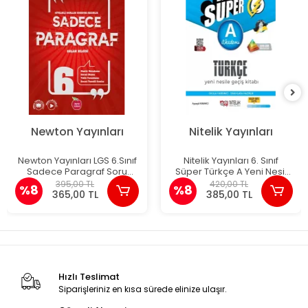
Newton Yayınları
Nitelik Yayınları
Newton Yayınları LGS 6.Sınıf
Nitelik Yayınları 6. Sınıf
Sadece Paragraf Soru
Süper Türkçe A Yeni Nesil
Bankası
Geçiş Kitabı
395,00 TL
420,00 TL
%8
%8
365,00 TL
385,00 TL
Hızlı Teslimat
Siparişleriniz en kısa sürede elinize ulaşır.