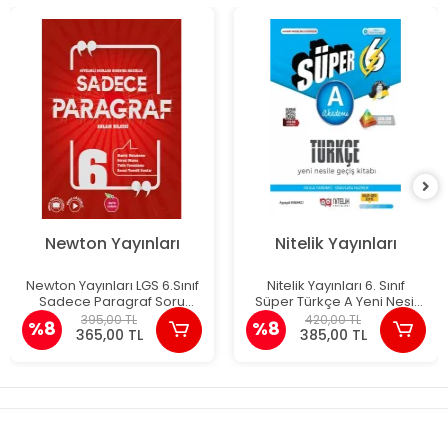
Newton Yayınları
Nitelik Yayınları
Newton Yayınları LGS 6.Sınıf
Nitelik Yayınları 6. Sınıf
Sadece Paragraf Soru
Süper Türkçe A Yeni Nesil
Bankası
Geçiş Kitabı
395,00 TL
420,00 TL
%8
%8
365,00 TL
385,00 TL