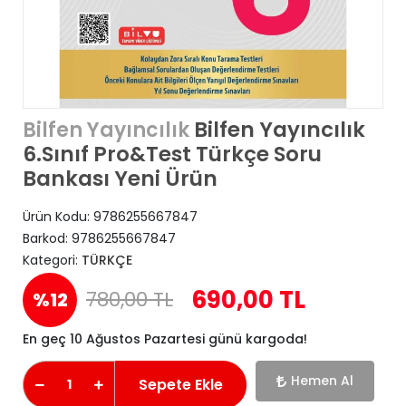
Bilfen Yayıncılık
Bilfen Yayıncılık
6.Sınıf Pro&Test Türkçe Soru
Bankası Yeni Ürün
Ürün Kodu:
9786255667847
Barkod:
9786255667847
Kategori:
TÜRKÇE
690,00 TL
780,00 TL
%12
En geç 10 Ağustos Pazartesi günü kargoda!
Hemen Al
Sepete Ekle