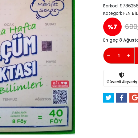
Barkod:
978625
Kategori:
FEN BİL
690
%7
En geç 8 Ağust
Güvenli Alışveriş