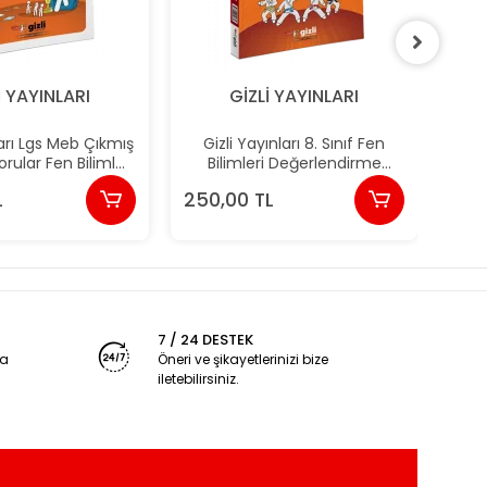
İ YAYINLARI
GİZLİ YAYINLARI
ları Lgs Meb Çıkmış
Gizli Yayınları 8. Sınıf Fen
Nite
rular Fen Bilimleri
Bilimleri Değerlendirme
eneme-Meb Böyle
Föyleri Gizli Kuşak Serisi
L
250,00 TL
%
Sordu
7 / 24 DESTEK
ya
Öneri ve şikayetlerinizi bize
iletebilirsiniz.