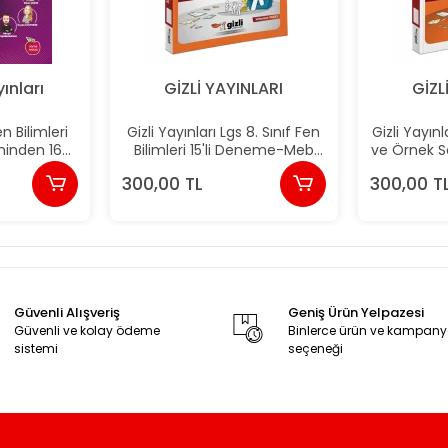
ınları
GİZLİ YAYINLARI
GİZL
n Bilimleri
Gizli Yayınları Lgs 8. Sınıf Fen
Gizli Yayın
minden 16
Bilimleri 15'li Deneme-Meb
ve Örnek So
eni
Gibi Sordu
15'li D
300,00 TL
300,00 T
Güvenli Alışveriş
Geniş Ürün Yelpazesi
Güvenli ve kolay ödeme
Binlerce ürün ve kampan
sistemi
seçeneği