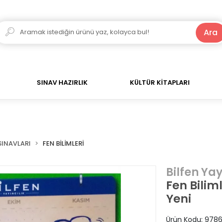
250 TL ve Üzeri Alışverişlerde Kargo Bedava!
Ara
SINAV HAZIRLIK
KÜLTÜR KİTAPLARI
SINAVLARI
FEN BİLİMLERİ
Bilfen Yay
Fen Bilim
Yeni
Ürün Kodu:
9786