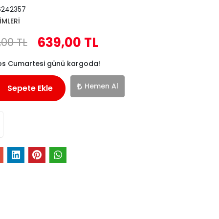
6242357
İMLERİ
639,00 TL
,00 TL
os Cumartesi günü kargoda!
Hemen Al
Sepete Ekle