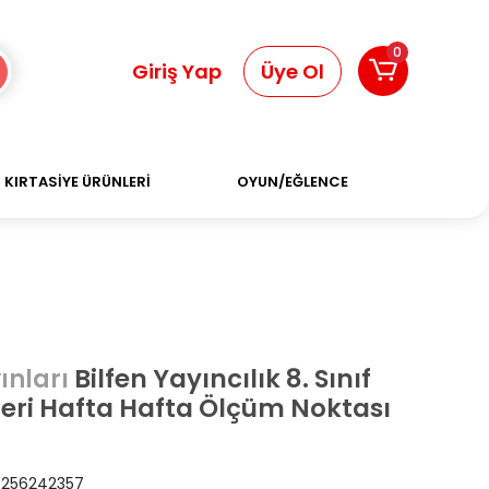
0
Giriş Yap
Üye Ol
KIRTASİYE ÜRÜNLERİ
OYUN/EĞLENCE
Bilfen Yayıncılık 8. Sınıf
ınları
leri Hafta Hafta Ölçüm Noktası
256242357