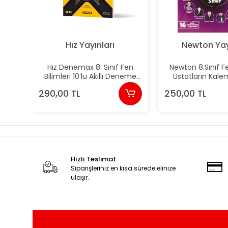
Hız Yayınları
Newton Yay
Hız Denemax 8. Sınıf Fen
Newton 8.Sınıf Fe
Bilimleri 10’lu Akıllı Deneme
Üstatların Kale
Yeni
Deneme Y
290,00 TL
250,00 TL
Hızlı Teslimat
Siparişleriniz en kısa sürede elinize
ulaşır.