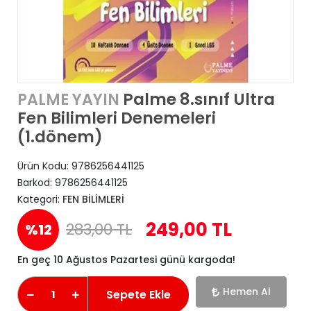
Palme 8.sınıf Ultra
PALME YAYIN
Fen Bilimleri Denemeleri
(1.dönem)
Ürün Kodu:
9786256441125
Barkod:
9786256441125
Kategori:
FEN BİLİMLERİ
249,00 TL
283,00 TL
%12
En geç 10 Ağustos Pazartesi günü kargoda!
Hemen Al
Sepete Ekle