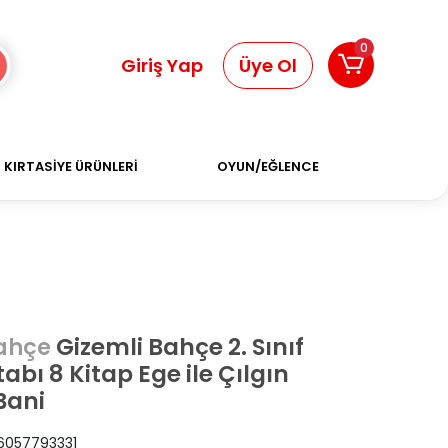
0
Giriş Yap
Üye Ol
KIRTASİYE ÜRÜNLERİ
OYUN/EĞLENCE
Gizemli Bahçe 2. Sınıf
Bahçe
abı 8 Kitap Ege ile Çılgın
Bani
6057793331