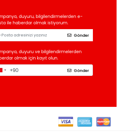
mpanya, duyuru, bilgilendirmelerden e-
ta ile haberdar olmak istiyorum.
Gönder
mpanya, duyuru ve bilgilendirmelerden
erdar olmak için kayıt olun.
Gönder