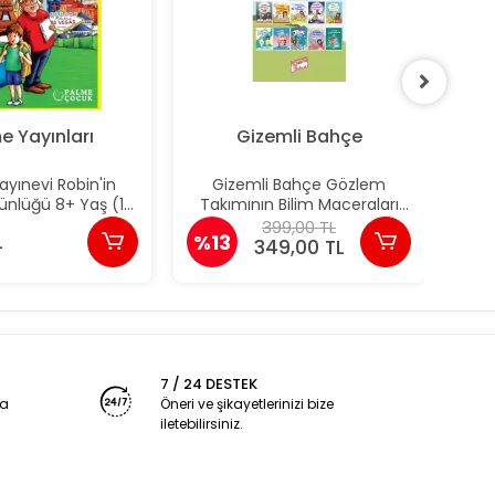
e Yayınları
Gizemli Bahçe
yınevi Robin'in
Gizemli Bahçe Gözlem
Pal
ünlüğü 8+ Yaş (10
Takımının Bilim Maceraları
S
Kitap)
(64 Sayfa'lık)
399,00 TL
L
%13
%1
349,00 TL
7 / 24 DESTEK
ya
Öneri ve şikayetlerinizi bize
iletebilirsiniz.