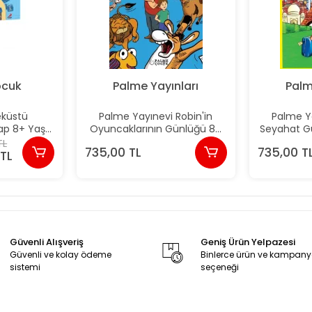
ocuk
Palme Yayınları
Palm
eküstü
Palme Yayınevi Robin'in
Palme Ya
ap 8+ Yaş)
Oyuncaklarının Günlüğü 8+
Seyahat G
 Coşar
Yaş (10 Kitap)
TL
735,00 TL
735,00 T
TL
Güvenli Alışveriş
Geniş Ürün Yelpazesi
Güvenli ve kolay ödeme
Binlerce ürün ve kampan
sistemi
seçeneği