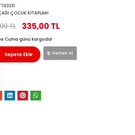
793331
ÇAĞI ÇOCUK KİTAPLARI
335,00 TL
00 TL
tos Cuma günü kargoda!
Hemen Al
Sepete Ekle