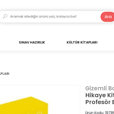
250 TL ve Üzeri Alışverişlerde Kargo Bedava!
Ara
SINAV HAZIRLIK
KÜLTÜR KİTAPLARI
PLARI
Gizemli 
Hikaye Kit
Profesör 
Ürün Kodu:
1978