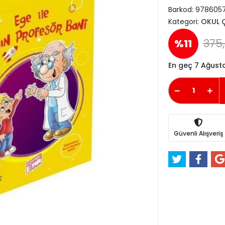
Barkod:
9786057
Kategori:
OKUL 
375,
%11
En geç 7 Ağus
Güvenli Alışveriş