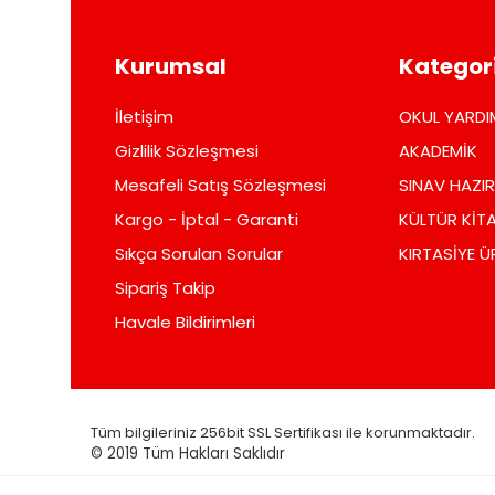
Kurumsal
Kategori
İletişim
OKUL YARDI
Gizlilik Sözleşmesi
AKADEMİK
Mesafeli Satış Sözleşmesi
SINAV HAZIR
Kargo - İptal - Garanti
KÜLTÜR KİTA
Sıkça Sorulan Sorular
KIRTASİYE Ü
Sipariş Takip
Havale Bildirimleri
Tüm bilgileriniz 256bit SSL Sertifikası ile korunmaktadır.
© 2019
Tüm Hakları Saklıdır