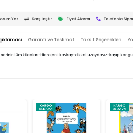
orum Yaz
Karşılaştır
Fiyat Alarmı
Telefonla Sipar
çıklaması
Garanti ve Teslimat
Taksit Seçenekleri
Yo
 serinin tüm kitapları-Hidrojenli kaykay-dikkat uzaydayız-kayıp kangu
KARGO
KARGO
BEDAVA
BEDAVA