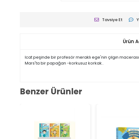
Tavsiye Et
Y
Ürün A
Icat peşinde bir profesör meraklı ege'nin çılgın macerası
Mars'ta bir papağan -korkusuz korkak..
Benzer Ürünler