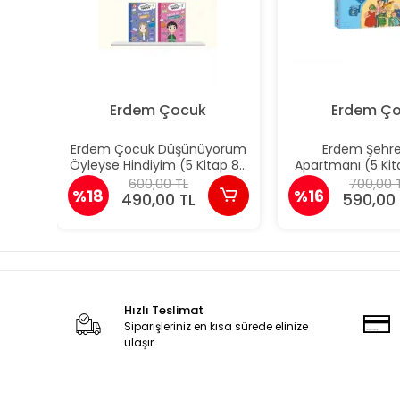
Erdem Çocuk
Erdem Ç
Erdem Çocuk Düşünüyorum
Erdem Şehr
Öyleyse Hindiyim (5 Kitap 8+
Apartmanı (5 Kit
Yaş)
Figen Yaman
600,00 TL
700,00 
%18
%16
490,00 TL
590,00 
Hızlı Teslimat
Siparişleriniz en kısa sürede elinize
ulaşır.