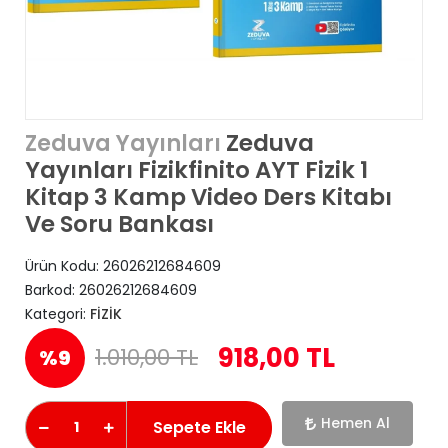
Zeduva
Zeduva Yayınları
Yayınları Fizikfinito AYT Fizik 1
Kitap 3 Kamp Video Ders Kitabı
Ve Soru Bankası
Ürün Kodu:
26026212684609
Barkod:
26026212684609
Kategori:
FİZİK
918,00 TL
1.010,00 TL
%9
Hemen Al
Sepete Ekle