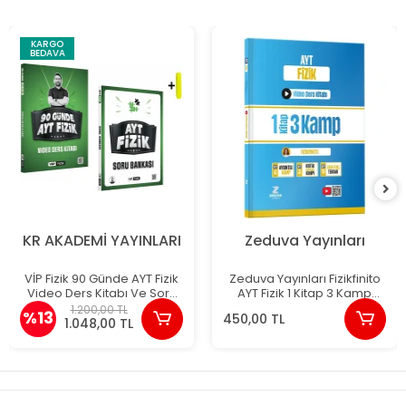
KARGO
BEDAVA
KR AKADEMİ YAYINLARI
Zeduva Yayınları
VİP Fizik 90 Günde AYT Fizik
Zeduva Yayınları Fizikfinito
Video Ders Kitabı Ve Soru
AYT Fizik 1 Kitap 3 Kamp
Bankası
Video Ders Kitabı
1.200,00 TL
%13
450,00 TL
1.048,00 TL