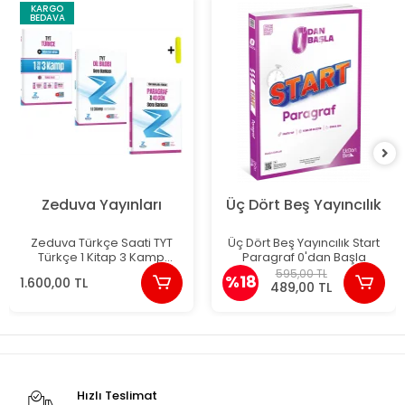
KARGO
BEDAVA
Zeduva Yayınları
Üç Dört Beş Yayıncılık
Zeduva Türkçe Saati TYT
Üç Dört Beş Yayıncılık Start
Türkçe 1 Kitap 3 Kamp
Paragraf 0'dan Başla
Video Dil Ve Anlam Bilgisi
595,00 TL
%18
1.600,00 TL
489,00 TL
Hızlı Teslimat