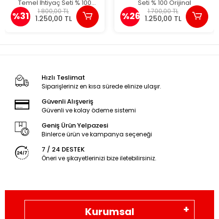
Temel İhtiyaç Seti % 100
Seti % 100 Orijinal
Orijinal
1.800,00 TL
1.700,00 TL
%31
%26
1.250,00 TL
1.250,00 TL
Hızlı Teslimat
Siparişleriniz en kısa sürede elinize ulaşır.
Güvenli Alışveriş
Güvenli ve kolay ödeme sistemi
Geniş Ürün Yelpazesi
Binlerce ürün ve kampanya seçeneği
7 / 24 DESTEK
Öneri ve şikayetlerinizi bize iletebilirsiniz.
Kurumsal