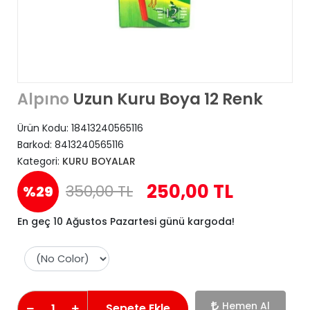
Uzun Kuru Boya 12 Renk
Alpıno
Ürün Kodu:
18413240565116
Barkod:
8413240565116
Kategori:
KURU BOYALAR
250,00 TL
350,00 TL
%29
En geç 10 Ağustos Pazartesi günü kargoda!
Hemen Al
Sepete Ekle