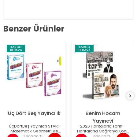
Benzer Ürünler
KARGO
KARGO
BEDAVA
BEDAVA
Üç Dört Beş Yayıncılık
Benim Hocam
Yayınevi
ÜçDörtBeş Yayınları START
2026 Haritalarla Tarih -
Matematik Geometri Ve
Haritalarla Coğrafya Konu
Paragraf 0'dan Başla
Anlatımı Seti Benim Hocam
1.900,00 TL
900,00 TL