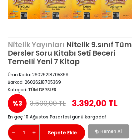
Nitelik 9.sınıf Tüm
Nitelik Yayınları
Dersler Soru Kitabı Seti Beceri
Temelli Yeni 7 Kitap
Ürün Kodu:
26026218705369
Barkod:
26026218705369
Kategori:
TÜM DERSLER
3.392,00 TL
3.500,00 TL
%3
En geç 10 Ağustos Pazartesi günü kargoda!
Hemen Al
Sepete Ekle