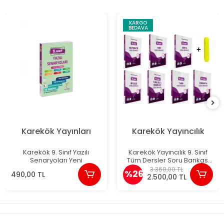
KARGO
BEDAVA
Karekök Yayınları
Karekök Yayıncılık
Karekök 9. Sınıf Yazılı
Karekök Yayıncılık 9. Sınıf
Senaryoları Yeni
Tüm Dersler Soru Bankası
Seti Yeni
3.360,00 TL
%26
490,00 TL
2.500,00 TL