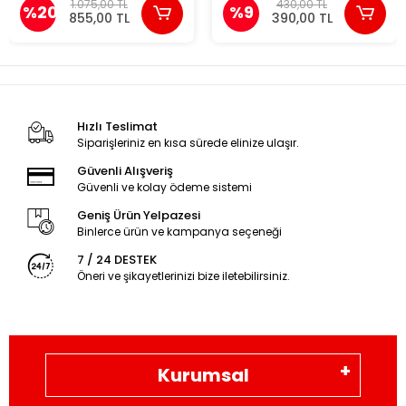
Temelli Soru Kitabı Seti Yeni
1.075,00 TL
430,00 TL
%20
%9
855,00 TL
390,00 TL
Hızlı Teslimat
Siparişleriniz en kısa sürede elinize ulaşır.
Güvenli Alışveriş
Güvenli ve kolay ödeme sistemi
Geniş Ürün Yelpazesi
Binlerce ürün ve kampanya seçeneği
7 / 24 DESTEK
Öneri ve şikayetlerinizi bize iletebilirsiniz.
Kurumsal