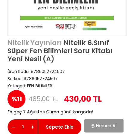
Nitelik 6.Sınıf
Nitelik Yayınları
Süper Fen Bilimleri Soru Kitabı
Yeni Nesil (A)
Ürün Kodu:
9786052724507
Barkod:
9786052724507
Kategori:
FEN BİLİMLERİ
430,00 TL
485,00 TL
%11
En geç 7 Ağustos Cuma günü kargoda!
Hemen Al
Sepete Ekle