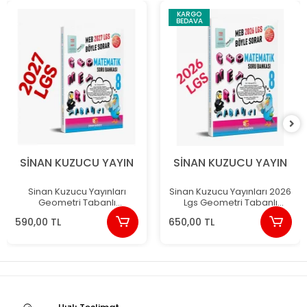
KARGO
BEDAVA
SİNAN KUZUCU YAYIN
SİNAN KUZUCU YAYIN
Sinan Kuzucu Yayınları
Sinan Kuzucu Yayınları 2026
Geometri Tabanlı
Lgs Geometri Tabanlı
Matematik Soru Bankası (8.
Matematik Soru Bankası
590,00 TL
650,00 TL
Sınıf 2027 Meb Böyle Sorar)