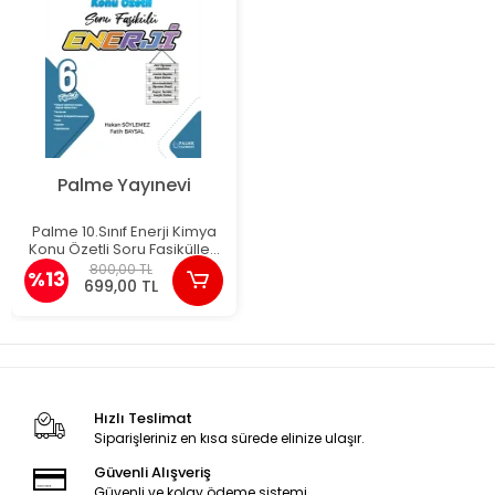
Palme Yayınevi
Palme 10.Sınıf Enerji Kimya
Konu Özetli Soru Fasikülleri
(6 Fasikül) Yeni
800,00 TL
%13
699,00 TL
Hızlı Teslimat
Siparişleriniz en kısa sürede elinize ulaşır.
Güvenli Alışveriş
Güvenli ve kolay ödeme sistemi