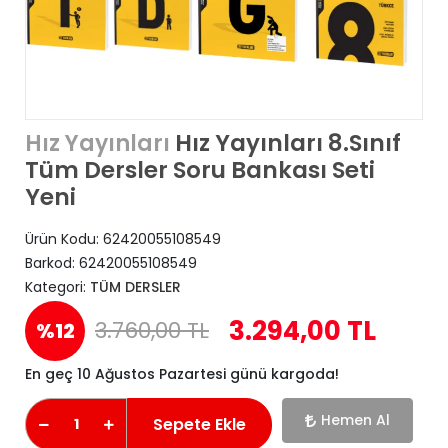
Hız Yayınları 8.Sınıf
Hız Yayınları
Tüm Dersler Soru Bankası Seti
Yeni
Ürün Kodu:
62420055108549
Barkod:
62420055108549
Kategori:
TÜM DERSLER
3.294,00 TL
3.760,00 TL
%12
En geç 10 Ağustos Pazartesi günü kargoda!
Hemen Al
Sepete Ekle