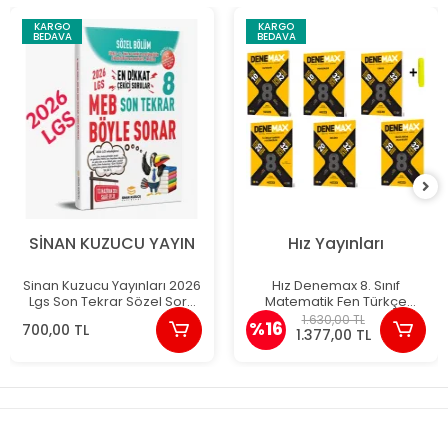
KARGO
KARGO
BEDAVA
BEDAVA
SİNAN KUZUCU YAYIN
Hız Yayınları
Sinan Kuzucu Yayınları 2026
Hız Denemax 8. Sınıf
Lgs Son Tekrar Sözel Soru
Matematik Fen Türkçe
Bankası
İnkılap İngilizce Din Akıllı
1.630,00 TL
%16
700,00 TL
Deneme Yeni
1.377,00 TL