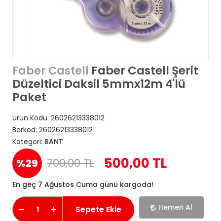
Faber Castell Şerit
Faber Castell
Düzeltici Daksil 5mmx12m 4'lü
Paket
Ürün Kodu:
26026213338012
Barkod:
26026213338012
Kategori:
BANT
500,00 TL
700,00 TL
%29
En geç 7 Ağustos Cuma günü kargoda!
Hemen Al
Sepete Ekle