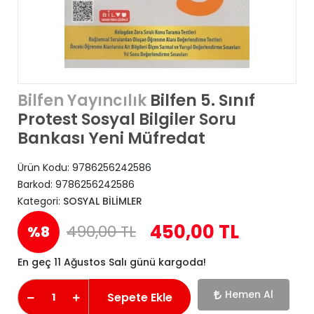
Bilfen 5. Sınıf
Bilfen Yayıncılık
Protest Sosyal Bilgiler Soru
Bankası Yeni Müfredat
Ürün Kodu:
9786256242586
Barkod:
9786256242586
Kategori:
SOSYAL BİLİMLER
450,00 TL
490,00 TL
%8
En geç 11 Ağustos Salı günü kargoda!
Hemen Al
Sepete Ekle