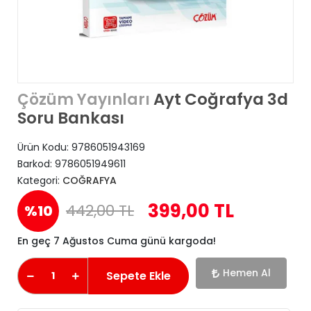
Ayt Coğrafya 3d
Çözüm Yayınları
Soru Bankası
Ürün Kodu:
9786051943169
Barkod:
9786051949611
Kategori:
COĞRAFYA
399,00 TL
442,00 TL
%10
En geç 7 Ağustos Cuma günü kargoda!
Hemen Al
Sepete Ekle