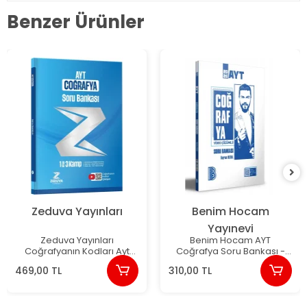
Benzer Ürünler
Zeduva Yayınları
Benim Hocam
Yayınevi
Zeduva Yayınları
Benim Hocam AYT
Coğrafyanın Kodları Ayt
Coğrafya Soru Bankası -
Coğrafya 1 Kitap 3 Kamp
2026
469,00 TL
310,00 TL
Soru Bankası - Yunus Turan