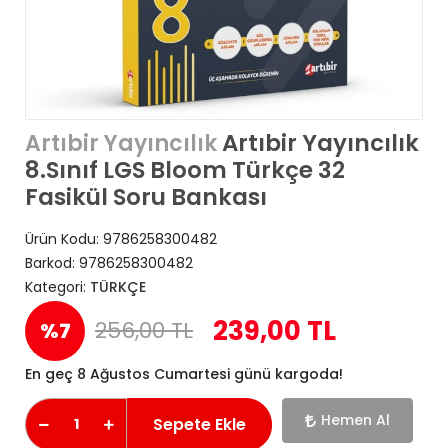
Artıbir Yayıncılık
Artıbir Yayıncılık
8.Sınıf LGS Bloom Türkçe 32
Fasikül Soru Bankası
Ürün Kodu:
9786258300482
Barkod:
9786258300482
Kategori:
TÜRKÇE
239,00 TL
256,00 TL
%7
En geç 8 Ağustos Cumartesi günü kargoda!
Hemen Al
Sepete Ekle