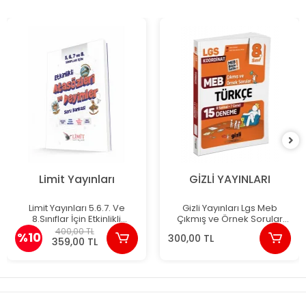
Limit Yayınları
GİZLİ YAYINLARI
Limit Yayınları 5.6.7. Ve
Gizli Yayınları Lgs Meb
8.Sınıflar İçin Etkinlikli
Çıkmış ve Örnek Sorular
Atasözleri Ve Deyimler
Türkçe 15'li Deneme-Meb
400,00 TL
%10
300,00 TL
Soru Bankası
Böyle Sordu
359,00 TL