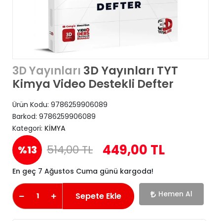
3D Yayınları TYT
3D Yayınları
Kimya Video Destekli Defter
Ürün Kodu:
9786259906089
Barkod:
9786259906089
Kategori:
KİMYA
449,00 TL
514,00 TL
%13
En geç 7 Ağustos Cuma günü kargoda!
Hemen Al
Sepete Ekle