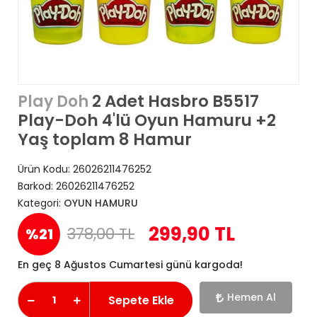
2 Adet Hasbro B5517
Play Doh
Play-Doh 4'lü Oyun Hamuru +2
Yaş toplam 8 Hamur
Ürün Kodu:
26026211476252
Barkod:
26026211476252
Kategori:
OYUN HAMURU
299,90 TL
378,00 TL
%21
En geç 8 Ağustos Cumartesi günü kargoda!
Hemen Al
Sepete Ekle