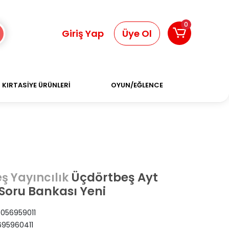
0
Giriş Yap
Üye Ol
KIRTASİYE ÜRÜNLERİ
OYUN/EĞLENCE
Üçdörtbeş Ayt
ş Yayıncılık
Soru Bankası Yeni
056959011
95960411