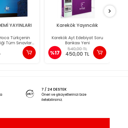
EMİ YAYINLARI
Karekök Yayıncılık
oca Türkçenin
Karekök Ayt Edebiyat Soru
Pa
ği Tüm Sınavlar
Bankası Yeni
Ene
at Soru Bankası KR
540,00 TL
L
%17
%
mi Yayınları
450,00 TL
7 / 24 DESTEK
ya
Öneri ve şikayetlerinizi bize
iletebilirsiniz.