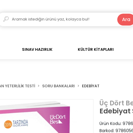
250 TL ve Üzeri Alışverişlerde Kargo Bedava!
Ara
SINAV HAZIRLIK
KÜLTÜR KİTAPLARI
N YETERLİLİK TESTİ
SORU BANKALARI
EDEBİYAT
Üç Dört Be
Edebiyat 
Ürün Kodu:
9786
Barkod:
9786056