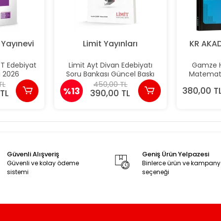
Yayınevi
Limit Yayınları
KR AKAD
T Edebiyat
Limit Ayt Divan Edebiyatı
Gamze H
ı 2026
Soru Bankası Güncel Baskı
Matemati
İçin Edebiy
TL
450,00 TL
%13
380,00 T
Akade
TL
390,00 TL
Güvenli Alışveriş
Geniş Ürün Yelpazesi
Güvenli ve kolay ödeme
Binlerce ürün ve kampan
sistemi
seçeneği