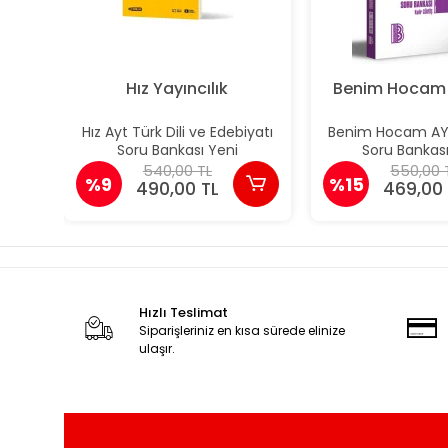
Hız Yayıncılık
Benim Hocam 
Hız Ayt Türk Dili ve Edebiyatı
Benim Hocam AY
Soru Bankası Yeni
Soru Bankas
540,00 TL
550,00 
%9
%15
490,00 TL
469,00 
Hızlı Teslimat
Siparişleriniz en kısa sürede elinize
ulaşır.