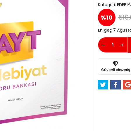
Kategori:
EDEBİY
519,
%10
En geç 7 Ağus
Güvenli Alışveriş