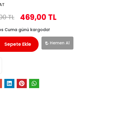
AT
469,00 TL
00 TL
tos Cuma günü kargoda!
Hemen Al
Sepete Ekle