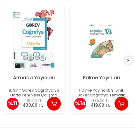
Armada Yayınları
Palme Yayınları
9. Sınıf Görev Coğrafya 36
Palme Yayıncılık 9. Sınıf
Hafta Yeni Nesil Çalışma
Joker Coğrafya Tematik
Föyleri
Soru Kitabı
485,00 TL
485,00 TL
%11
%14
430,00 TL
419,00 TL