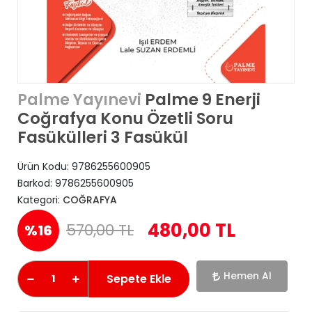
Palme 9 Enerji
Palme Yayınevi
Coğrafya Konu Özetli Soru
Fasükülleri 3 Fasükül
Ürün Kodu:
9786255600905
Barkod:
9786255600905
Kategori:
COĞRAFYA
480,00 TL
570,00 TL
%16
Hemen Al
Sepete Ekle